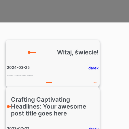
Witaj, świecie!
2024-03-25
darek
Witamy w WordPressie. To jest twój pierwszy wpis. Edytuj go lub usuń, a następnie zacznij pisać!
:
Read More
Witaj,
świecie!
Crafting Captivating
Headlines: Your awesome
post title goes here
2023-07-27