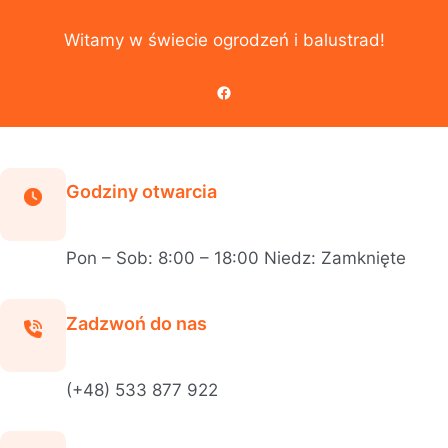
Przejdź
do
Witamy w świecie ogrodzeń i balustrad!
treści
Facebook
Godziny otwarcia
Pon – Sob: 8:00 – 18:00 Niedz: Zamknięte
Zadzwoń do nas
(+48) 533 877 922