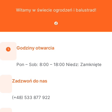
Przejdź
do
Witamy w świecie ogrodzeń i balustrad!
treści
Facebook
Godziny otwarcia
Pon – Sob: 8:00 – 18:00 Niedz: Zamknięte
Zadzwoń do nas
(+48) 533 877 922